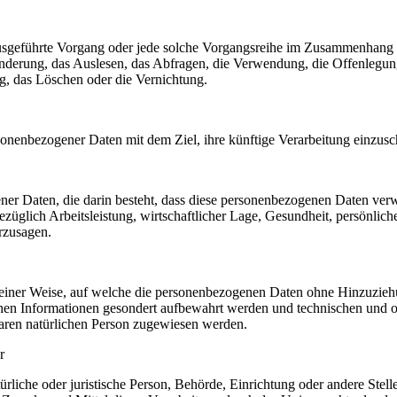
en ausgeführte Vorgang oder jede solche Vorgangsreihe im Zusammenhang
nderung, das Auslesen, das Abfragen, die Verwendung, die Offenlegun
g, das Löschen oder die Vernichtung.
sonenbezogener Daten mit dem Ziel, ihre künftige Verarbeitung einzus
gener Daten, die darin besteht, dass diese personenbezogenen Daten ve
üglich Arbeitsleistung, wirtschaftlicher Lage, Gesundheit, persönlicher
rzusagen.
einer Weise, auf welche die personenbezogenen Daten ohne Hinzuziehun
chen Informationen gesondert aufbewahrt werden und technischen und o
rbaren natürlichen Person zugewiesen werden.
r
atürliche oder juristische Person, Behörde, Einrichtung oder andere Ste