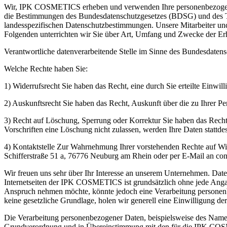
Wir, IPK COSMETICS erheben und verwenden Ihre personenbezogenen
die Bestimmungen des Bundesdatenschutzgesetzes (BDSG) und des 
landesspezifischen Datenschutzbestimmungen. Unsere Mitarbeiter und
Folgenden unterrichten wir Sie über Art, Umfang und Zwecke der Er
Verantwortliche datenverarbeitende Stelle im Sinne des Bundesda
Welche Rechte haben Sie:
1) Widerrufsrecht Sie haben das Recht, eine durch Sie erteilte Einw
2) Auskunftsrecht Sie haben das Recht, Auskunft über die zu Ihrer P
3) Recht auf Löschung, Sperrung oder Korrektur Sie haben das Recht
Vorschriften eine Löschung nicht zulassen, werden Ihre Daten stattde
4) Kontaktstelle Zur Wahrnehmung Ihrer vorstehenden Rechte auf Wi
Schifferstraße 51 a, 76776 Neuburg am Rhein oder per E-Mail an cont
Wir freuen uns sehr über Ihr Interesse an unserem Unternehmen. Da
Internetseiten der IPK COSMETICS ist grundsätzlich ohne jede Angab
Anspruch nehmen möchte, könnte jedoch eine Verarbeitung personenbe
keine gesetzliche Grundlage, holen wir generell eine Einwilligung der
Die Verarbeitung personenbezogener Daten, beispielsweise des Namens
Grundverordnung und in Übereinstimmung mit den für die IPK COSM