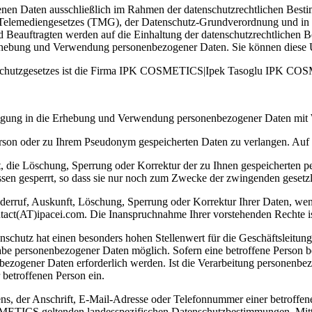
 Daten ausschließlich im Rahmen der datenschutzrechtlichen Bestim
Telemediengesetzes (TMG), der Datenschutz-Grundverordnung und i
 Beauftragten werden auf die Einhaltung der datenschutzrechtlichen B
hebung und Verwendung personenbezogener Daten. Sie können diese Unt
tenschutzgesetzes ist die Firma IPK COSMETICS|Ipek Tasoglu IPK CO
illigung in die Erhebung und Verwendung personenbezogener Daten mit W
erson oder zu Ihrem Pseudonym gespeicherten Daten zu verlangen. Auf I
, die Löschung, Sperrung oder Korrektur der zu Ihnen gespeicherten p
ssen gesperrt, so dass sie nur noch zum Zwecke der zwingenden gesetzl
derruf, Auskunft, Löschung, Sperrung oder Korrektur Ihrer Daten, we
act(AT)ipacei.com. Die Inanspruchnahme Ihrer vorstehenden Rechte ist
tenschutz hat einen besonders hohen Stellenwert für die Geschäftsle
e personenbezogener Daten möglich. Sofern eine betroffene Person be
zogener Daten erforderlich werden. Ist die Verarbeitung personenbezog
 betroffenen Person ein.
, der Anschrift, E-Mail-Adresse oder Telefonnummer einer betroffenen
ETICS geltenden landesspezifischen Datenschutzbestimmungen. Mitte