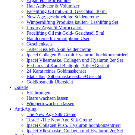
Argan Haarkur Bombe
Hair Activator & Volumizer
Facelifting Oil mit Gold- Gesichtsöl 30 ml
New Age, geschmeidige Seidencreme
Wimpernlifting Produkte kaufen- Lashlifting Set
Luxury Arganöl Moroccanoil
Facelifting Oil mit Gold- Gesichtsöl 5 ml
Handcreme für Smartphone User
Geschenksets
Tester Kiss My Skin Seidencreme
Ipacei Collagen Push mit Hyaluron, hochkonzentriert
Ipacei Vliesmaske, Collagen und Hyaluron 2er Set
Essbares 24 Karat Blattgold, 3-tlg +Gesicht
24 Karat reines Goldmaskenset
Blattsilber, Silbermaske essbar+Gesicht
Goldkosmetik Übersicht
Galerie
Erfahrungen
Haare wachsen lassen
Wimpern wachsen lassen
Anti-Aging
The New Age Silk Creme
Tester! -The New Age Silk Creme
Ipacei Collagen Push, Hyaluron hochkonzentriert
Ipacei Vliesmaske, Collagen und Hyaluron 2er Set