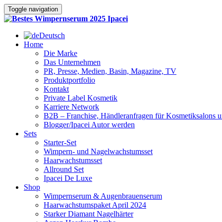
Toggle navigation
Deutsch
Home
Die Marke
Das Unternehmen
PR, Presse, Medien, Basin, Magazine, TV
Produktportfolio
Kontakt
Private Label Kosmetik
Karriere Network
B2B – Franchise, Händleranfragen für Kosmetiksalons u
Blogger/Ipacei Autor werden
Sets
Starter-Set
Wimpern- und Nagelwachstumsset
Haarwachstumsset
Allround Set
Ipacei De Luxe
Shop
Wimpernserum & Augenbrauenserum
Haarwachstumspaket April 2024
Starker Diamant Nagelhärter