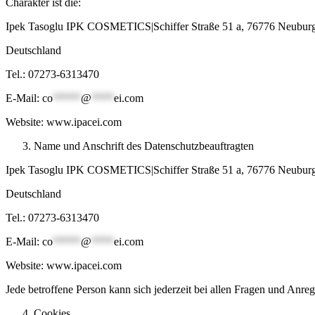
Charakter ist die:
Ipek Tasoglu IPK COSMETICS|Schiffer Straße 51 a, 76776 Neubur
Deutschland
Tel.: 07273-6313470
E-Mail:
co
*****
@
****
ei.com
Website: www.ipacei.com
Name und Anschrift des Datenschutzbeauftragten
Ipek Tasoglu IPK COSMETICS|Schiffer Straße 51 a, 76776 Neubur
Deutschland
Tel.: 07273-6313470
E-Mail:
co
*****
@
****
ei.com
Website: www.ipacei.com
Jede betroffene Person kann sich jederzeit bei allen Fragen und An
Cookies