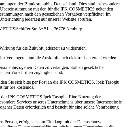
mungen der Bundesrepublik Deutschland. Dies sind insbesondere
n Übereinstimmung mit den für die IPK COSMETICS geltenden
estimmungen nach den gesetzlichen Vorgaben verpflichtet. Im
errichtung jederzeit auf unserer Website abrufen.
SMETICS|Schiffer Straße 51 a, 76776 Neuburg
irkung für die Zukunft jederzeit zu widerrufen.
hr Verlangen kann die Auskunft auch elektronisch erteilt werden.
ersonenbezogenen Daten zu verlangen. Sollten gesetzliche
ichen Vorschriften zugänglich sind.
nden Sie sich bitte per Post an die IPK COSMETICS, Ipek Tasoglu
 für Sie kostenlos.
itung der IPK COSMETICS Ipek Tasoglu. Eine Nutzung der
sondere Services unseres Unternehmens über unsere Internetseite in
ener Daten erforderlich und besteht für eine solche Verarbeitung
 Person, erfolgt stets im Einklang mit der Datenschutz-
ls dieser Datenschutzerklärung möchte unser Unternehmen die