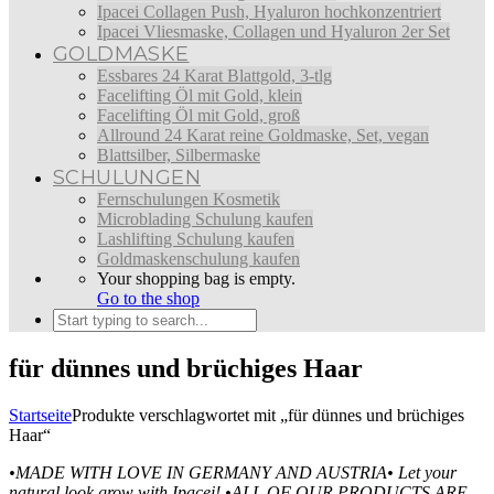
Ipacei Collagen Push, Hyaluron hochkonzentriert
Ipacei Vliesmaske, Collagen und Hyaluron 2er Set
GOLDMASKE
Essbares 24 Karat Blattgold, 3-tlg
Facelifting Öl mit Gold, klein
Facelifting Öl mit Gold, groß
Allround 24 Karat reine Goldmaske, Set, vegan
Blattsilber, Silbermaske
SCHULUNGEN
Fernschulungen Kosmetik
Microblading Schulung kaufen
Lashlifting Schulung kaufen
Goldmaskenschulung kaufen
Your shopping bag is empty.
Go to the shop
für dünnes und brüchiges Haar
Startseite
Produkte verschlagwortet mit „für dünnes und brüchiges
Haar“
•MADE WITH LOVE IN GERMANY AND AUSTRIA•
Let your
natural look grow with Ipacei!
•ALL OF OUR PRODUCTS ARE