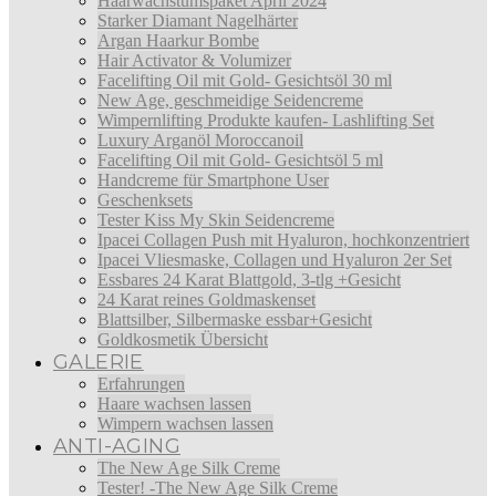
Haarwachstumspaket April 2024
Starker Diamant Nagelhärter
Argan Haarkur Bombe
Hair Activator & Volumizer
Facelifting Oil mit Gold- Gesichtsöl 30 ml
New Age, geschmeidige Seidencreme
Wimpernlifting Produkte kaufen- Lashlifting Set
Luxury Arganöl Moroccanoil
Facelifting Oil mit Gold- Gesichtsöl 5 ml
Handcreme für Smartphone User
Geschenksets
Tester Kiss My Skin Seidencreme
Ipacei Collagen Push mit Hyaluron, hochkonzentriert
Ipacei Vliesmaske, Collagen und Hyaluron 2er Set
Essbares 24 Karat Blattgold, 3-tlg +Gesicht
24 Karat reines Goldmaskenset
Blattsilber, Silbermaske essbar+Gesicht
Goldkosmetik Übersicht
GALERIE
Erfahrungen
Haare wachsen lassen
Wimpern wachsen lassen
ANTI-AGING
The New Age Silk Creme
Tester! -The New Age Silk Creme