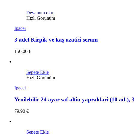
Devamını oku
Hızlı Görünüm
Ipacei
3 adet Kirpik ve kaş uzatici serum
150,00
€
Sepete Ekle
Hızlı Görünüm
Ipacei
Yenilebilir 24 ayar saf altin yapraklari (10 ad.), 3
79,90
€
Sepete Ekle