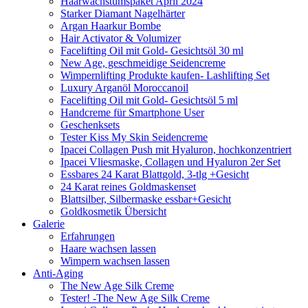
Haarwachstumspaket April 2024
Starker Diamant Nagelhärter
Argan Haarkur Bombe
Hair Activator & Volumizer
Facelifting Oil mit Gold- Gesichtsöl 30 ml
New Age, geschmeidige Seidencreme
Wimpernlifting Produkte kaufen- Lashlifting Set
Luxury Arganöl Moroccanoil
Facelifting Oil mit Gold- Gesichtsöl 5 ml
Handcreme für Smartphone User
Geschenksets
Tester Kiss My Skin Seidencreme
Ipacei Collagen Push mit Hyaluron, hochkonzentriert
Ipacei Vliesmaske, Collagen und Hyaluron 2er Set
Essbares 24 Karat Blattgold, 3-tlg +Gesicht
24 Karat reines Goldmaskenset
Blattsilber, Silbermaske essbar+Gesicht
Goldkosmetik Übersicht
Galerie
Erfahrungen
Haare wachsen lassen
Wimpern wachsen lassen
Anti-Aging
The New Age Silk Creme
Tester! -The New Age Silk Creme