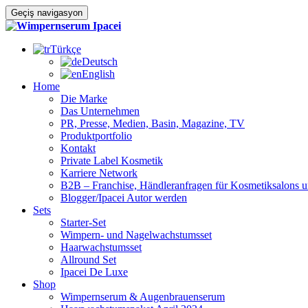
Geçiş navigasyon
Türkçe
Deutsch
English
Home
Die Marke
Das Unternehmen
PR, Presse, Medien, Basin, Magazine, TV
Produktportfolio
Kontakt
Private Label Kosmetik
Karriere Network
B2B – Franchise, Händleranfragen für Kosmetiksalons u
Blogger/Ipacei Autor werden
Sets
Starter-Set
Wimpern- und Nagelwachstumsset
Haarwachstumsset
Allround Set
Ipacei De Luxe
Shop
Wimpernserum & Augenbrauenserum