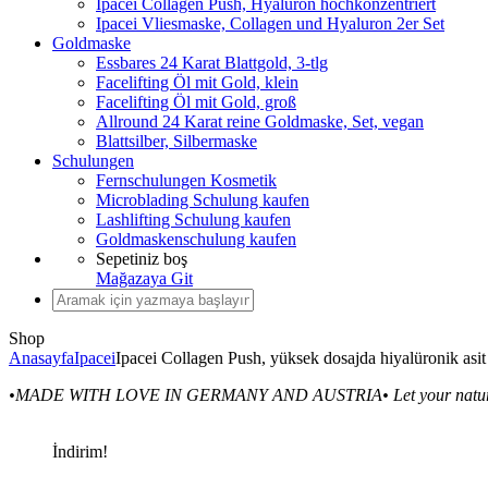
Ipacei Collagen Push, Hyaluron hochkonzentriert
Ipacei Vliesmaske, Collagen und Hyaluron 2er Set
Goldmaske
Essbares 24 Karat Blattgold, 3-tlg
Facelifting Öl mit Gold, klein
Facelifting Öl mit Gold, groß
Allround 24 Karat reine Goldmaske, Set, vegan
Blattsilber, Silbermaske
Schulungen
Fernschulungen Kosmetik
Microblading Schulung kaufen
Lashlifting Schulung kaufen
Goldmaskenschulung kaufen
Sepetiniz boş
Mağazaya Git
Shop
Anasayfa
Ipacei
Ipacei Collagen Push, yüksek dosajda hiyalüronik asit
•MADE WITH LOVE IN GERMANY AND AUSTRIA•
Let your natu
İndirim!