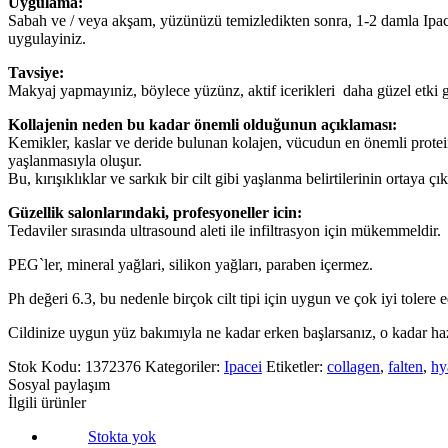
Uygulama:
Sabah ve / veya akşam, yüzünüzü temizledikten sonra, 1-2 damla Ipac
uygulayiniz.
Tavsiye:
Makyaj yapmayıniz, böylece yüzünz, aktif icerikleri daha güzel etki gös
Kollajenin neden bu kadar önemli olduğunun açıklaması:
Kemikler, kaslar ve deride bulunan kolajen, vücudun en önemli proteind
yaşlanmasıyla oluşur.
Bu, kırışıklıklar ve sarkık bir cilt gibi yaşlanma belirtilerinin ortaya ç
Güzellik salonlarındaki, profesyoneller icin:
Tedaviler sırasında ultrasound aleti ile infiltrasyon için mükemmeldir.
PEG`ler, mineral yağlari, silikon yağları, paraben içermez.
Ph değeri 6.3, bu nedenle birçok cilt tipi için uygun ve çok iyi tolere e
Cildinize uygun yüz bakımıyla ne kadar erken başlarsanız, o kadar hazı
Stok Kodu:
1372376
Kategoriler:
Ipacei
Etiketler:
collagen
,
falten
,
hy
Sosyal paylaşım
İlgili ürünler
Stokta yok