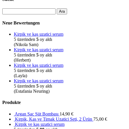
Neue Bewertungen
Kirpik ve kaş uzatici serum
5 üzerinden
5
oy aldı
(Nikola Sam)
Kirpik ve kaş uzatici serum
5 üzerinden
5
oy aldı
(Herbert)
Kirpik ve kaş uzatici serum
5 üzerinden
5
oy aldı
(Layla)
Kirpik ve kaş uzatici serum
5 üzerinden
5
oy aldı
(Estafania Neuring)
Produkte
Argan Saç Süt Bombası
14,90
€
Kirpik, Kas ve Tirnak Uzatici Seti, 2 Ürün
75,00
€
Kirpik ve kaş uzatici serum