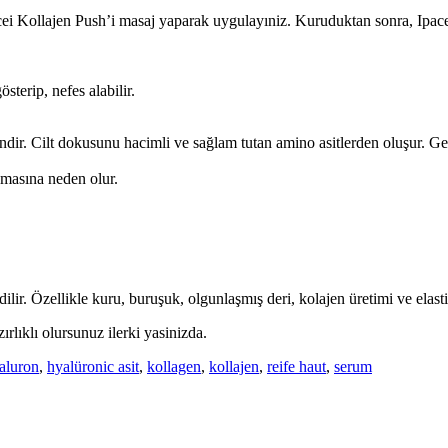
ei Kollajen Push’i masaj yaparak uygulayıniz. Kuruduktan sonra, Ipace
terip, nefes alabilir.
ir. Cilt dokusunu hacimli ve sağlam tutan amino asitlerden oluşur. Genç
ıkmasına neden olur.
dilir. Özellikle kuru, buruşuk, olgunlaşmış deri, kolajen üretimi ve elast
rlıklı olursunuz ilerki yasinizda.
aluron
,
hyalüronic asit
,
kollagen
,
kollajen
,
reife haut
,
serum