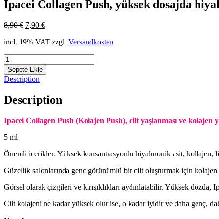
Ipacei Collagen Push, yüksek dosajda hiyal
8,90
€
7,90
€
incl. 19% VAT
zzgl.
Versandkosten
Miktar
Sepete Ekle
Description
Description
Ipacei Collagen Push (Kolajen Push), cilt yaşlanması ve kolajen 
5 ml
Önemli icerikler: Yüksek konsantrasyonlu hiyaluronik asit, kollajen, l
Güzellik salonlarında genc görünümlü bir cilt oluşturmak için kolajen
Görsel olarak çizgileri ve kırışıklıkları aydınlatabilir. Yüksek dozda, Ipa
Cilt kolajeni ne kadar yüksek olur ise, o kadar iyidir ve daha genç, daha 