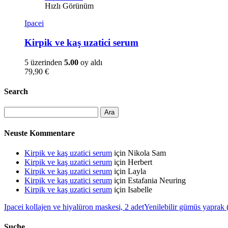
Hızlı Görünüm
Ipacei
Kirpik ve kaş uzatici serum
5 üzerinden
5.00
oy aldı
79,90
€
Search
Neuste Kommentare
Kirpik ve kaş uzatici serum
için
Nikola Sam
Kirpik ve kaş uzatici serum
için
Herbert
Kirpik ve kaş uzatici serum
için
Layla
Kirpik ve kaş uzatici serum
için
Estafania Neuring
Kirpik ve kaş uzatici serum
için
Isabelle
Ipacei kollajen ve hiyalüron maskesi, 2 adet
Yenilebilir gümüs yaprak
Suche