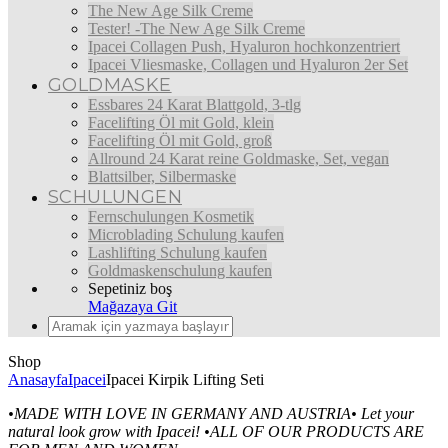
The New Age Silk Creme
Tester! -The New Age Silk Creme
Ipacei Collagen Push, Hyaluron hochkonzentriert
Ipacei Vliesmaske, Collagen und Hyaluron 2er Set
GOLDMASKE
Essbares 24 Karat Blattgold, 3-tlg
Facelifting Öl mit Gold, klein
Facelifting Öl mit Gold, groß
Allround 24 Karat reine Goldmaske, Set, vegan
Blattsilber, Silbermaske
SCHULUNGEN
Fernschulungen Kosmetik
Microblading Schulung kaufen
Lashlifting Schulung kaufen
Goldmaskenschulung kaufen
Sepetiniz boş
Mağazaya Git
Shop
Anasayfa
Ipacei
Ipacei Kirpik Lifting Seti
•MADE WITH LOVE IN GERMANY AND AUSTRIA•
Let your
natural look grow with Ipacei!
•ALL OF OUR PRODUCTS ARE