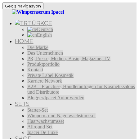
Geçiş navigasyon
TÜRKÇE
Deutsch
English
HOME
Die Marke
Das Unternehmen
PR, Presse, Medien, Basin, Magazine, TV
Produktportfolio
Kontakt
Private Label Kosmetik
Karriere Network
B2B – Franchise, Händleranfragen für Kosmetiksalons
und Distributore
Blogger/Ipacei Autor werden
SETS
Starter-Set
Wimpern- und Nagelwachstumsset
Haarwachstumsset
Allround Set
Ipacei De Luxe
SHOP