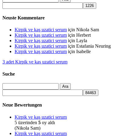
Neuste Kommentare
Kirpik ve kaş uzatici serum
için
Nikola Sam
Kirpik ve kaş uzatici serum
için
Herbert
Kirpik ve kaş uzatici serum
için
Layla
Kirpik ve kaş uzatici serum
için
Estafania Neuring
Kirpik ve kaş uzatici serum
için
Isabelle
3 adet Kirpik ve kaş uzatici serum
Suche
Neue Bewertungen
Kirpik ve kaş uzatici serum
5 üzerinden
5
oy aldı
(Nikola Sam)
Kirpik ve kaş uzatici serum