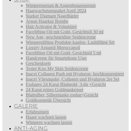
Wimpernserum & Augenbrauenserum
Haarwachstumspaket April 2024
Starker Diamant Nagelhärter
Argan Haarkur Bombe
Hair Activator & Volumizer
Facelifting Oil mit Gold- Gesichtsöl 30 ml
New Age, geschmeidige Seidencreme
Wimpernlifting Produkte kaufen- Lashlifting Set
Luxury Arganöl Moroccanoil
Facelifting Oil mit Gold- Gesichtsöl 5 ml
Handcreme für Smartphone User
Geschenksets
Tester Kiss My Skin Seidencreme
Ipacei Collagen Push mit Hyaluron, hochkonzentriert
Ipacei Vliesmaske, Collagen und Hyaluron 2er Set
Essbares 24 Karat Blattgold, 3-tlg +Gesicht
24 Karat reines Goldmaskenset
Blattsilber, Silbermaske essbar+Gesicht
Goldkosmetik Übersicht
GALERIE
Erfahrungen
Haare wachsen lassen
Wimpern wachsen lassen
ANTI-AGING