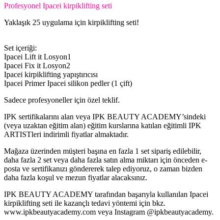
Profesyonel Ipacei kirpiklifting seti
Yaklaşık 25 uygulama için kirpiklifting seti!
Set içeriği:
Ipacei Lift it Losyon1
Ipacei Fix it Losyon2
Ipacei kirpiklifting yapıştırıcısı
Ipacei Primer Ipacei silikon pedler (1 çift)
Sadece profesyoneller için özel teklif.
IPK sertifikalarını alan veya IPK BEAUTY ACADEMY’sindeki
(veya uzaktan eğitim alan) eğitim kurslarına katılan eğitimli IPK
ARTISTleri indirimli fiyatlar almaktadır.
Mağaza üzerinden müşteri başına en
fazla 1 set sipariş edilebilir,
daha fazla 2 set veya daha fazla satın alma miktarı için önceden e-
posta ve sertifikanızı göndererek talep ediyoruz, o zaman bizden
daha fazla koşul ve mezun fiyatlar alacaksınız.
IPK BEAUTY ACADEMY tarafından başarıyla
kullanılan Ipacei
kirpiklifting seti ile kazançlı tedavi yöntemi için bkz.
www.ipkbeautyacademy.com veya Instagram @ipkbeautyacademy.