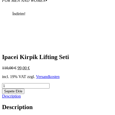
FOR MEN AND WOMEN•
İndirim!
Ipacei Kirpik Lifting Seti
110,00
€
99,00
€
incl. 19% VAT
zzgl.
Versandkosten
Miktar
Sepete Ekle
Description
Description