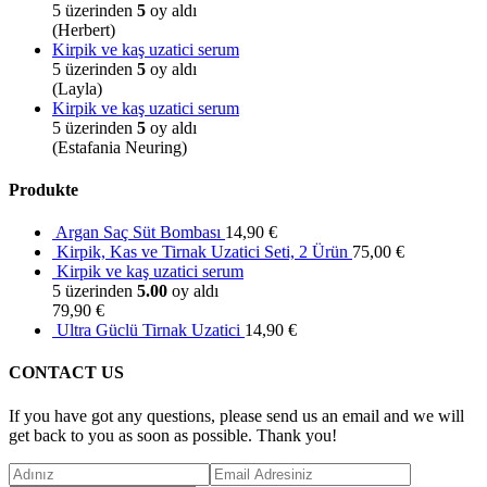
5 üzerinden
5
oy aldı
(Herbert)
Kirpik ve kaş uzatici serum
5 üzerinden
5
oy aldı
(Layla)
Kirpik ve kaş uzatici serum
5 üzerinden
5
oy aldı
(Estafania Neuring)
Produkte
Argan Saç Süt Bombası
14,90
€
Kirpik, Kas ve Tirnak Uzatici Seti, 2 Ürün
75,00
€
Kirpik ve kaş uzatici serum
5 üzerinden
5.00
oy aldı
79,90
€
Ultra Güclü Tirnak Uzatici
14,90
€
CONTACT US
If you have got any questions, please send us an email and we will
get back to you as soon as possible. Thank you!