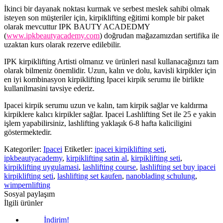
İkinci bir dayanak noktası kurmak ve serbest meslek sahibi olmak
isteyen son müşteriler için, kirpiklifting eğitimi komple bir paket
olarak mevcuttur IPK BAUTY ACADEDMY
(
www.ipkbeautyacademy.com
) doğrudan mağazamızdan sertifika ile
uzaktan kurs olarak rezerve edilebilir.
IPK kirpiklifting Artisti olmanız ve ürünleri nasıl kullanacağınızı tam
olarak bilmeniz önemlidir. Uzun, kalın ve dolu, kavisli kirpikler için
en iyi kombinasyon kirpiklifting Ipacei kirpik serumu ile birlikte
kullanilmasini tavsiye ederiz.
Ipacei kirpik serumu uzun ve kalın, tam kirpik sağlar ve kaldırma
kirpiklere kalıcı kirpikler sağlar. Ipacei Lashlifting Set ile 25 e yakin
işlem yapabilirsiniz, lashlifting yaklaşık 6-8 hafta kaliciligini
göstermektedir.
Kategoriler:
Ipacei
Etiketler:
ipacei kirpiklifting seti
,
ipkbeautyacademy
,
kirpiklifting satin al
,
kirpiklifting seti
,
kirpiklifting uygulamasi
,
lashlifting course
,
lashlifting set buy ipacei
kirpiklifting seti
,
lashlifting set kaufen
,
nanoblading schulung
,
wimpernlifting
Sosyal paylaşım
İlgili ürünler
İndirim!