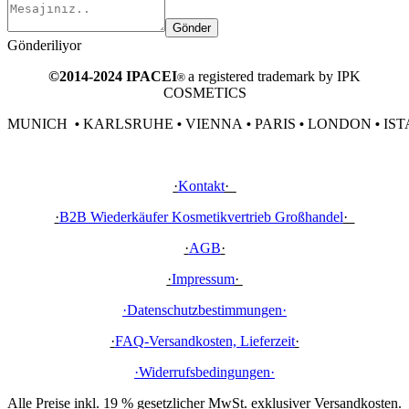
Gönder
Gönderiliyor
©2014-2024 IPACEI
a registered trademark by IPK
®
COSMETICS
MUNICH
KARLSRUHE
VIENNA
PARIS
LONDON
IST
•
•
•
•
•
·
Kontakt
·
·
B2B Wiederkäufer Kosmetikvertrieb Großhandel
·
·
AGB
·
·
Impressum
·
·Datenschutzbestimmungen
·
·
FAQ-Versandkosten, Lieferzeit
·
·Widerrufsbedingungen
·
Alle Preise inkl. 19 % gesetzlicher MwSt. exklusiver Versandkosten.